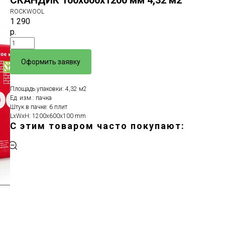
СКАНДИК 100х600х1200 мм 4,32 м2
ROCKWOOL
1 290
р.
Оформить заявку
Площадь упаковки: 4,32 м2
Ед. изм.: пачка
Штук в пачке: 6 плит
LxWxH: 1200x600x100 mm
С этим товаром часто покупают:
ERROR:Not found category