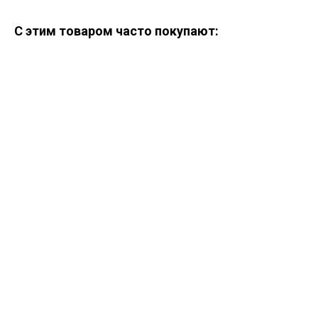
С этим товаром часто покупают:
ERROR:Not found category