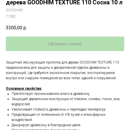
дерева GOODHIM TEXTURE 110 Сосна 10 л
GOODHIM
71092
3300,00
р.
Оформить заявку
Защитная лессирующая пропитка для дерева GOODHIM TEXTURE 110
предназначена для защиты и декоративной отделки древесины и
конструкций, где требуется экологичное покрытие, эксплуатируемое
внутри или снаружи помещений во всех типах зданий и сооружений.
Основные свойства:
Препятствует проникновению влаги в древесину.
Защищает деревянные конструкции от плесени, синевы, гнили, мха,
водорослей.
Увеличивает стойкость древесины к перепадам температур.
Предотвращает от потемнения от УФ-лучей и атмосферных
воздействий.
Декорирует древесину в благородные цвета.