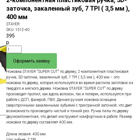
2-компонентная пластиковая ручка, 3D-
заточка, закаленный зуб, 7 TPI ( 3,5 мм ),
400 мм
STAYER
SKU:
1512-40
395
р.
Оформить заявку
Ножовка STAYER "SUPER CUT" по дереву, 2-компонентная пластиковая
ручка, 3D-заточка, закаленный зуб, 7 TPI ( 3,5 мм ), 400 мм – это
ножовка по дереву, которая используется во время распила заготовок из
твердого и мягкого дерева. Ножовка STAYER "SUPER CUT" по дереву
производит пропил, как вдоль волокон, так и поперек, используется при
работе с ДСП, фанерой, ПВХ. Данная ручная ножовка оснащена
сверхпрочными закаленными зубьями с трехгранной заточкой, что дает
возможность производить чистый и тонкий рез. Ручка пилы по дереву
двухкомпонентная, что делает инструмент комфортным в работе. Размер
ножовки по дереву составляет 400 мм.
Длина лезвия: 400 мм
Шаг зубьев: 7 TPI