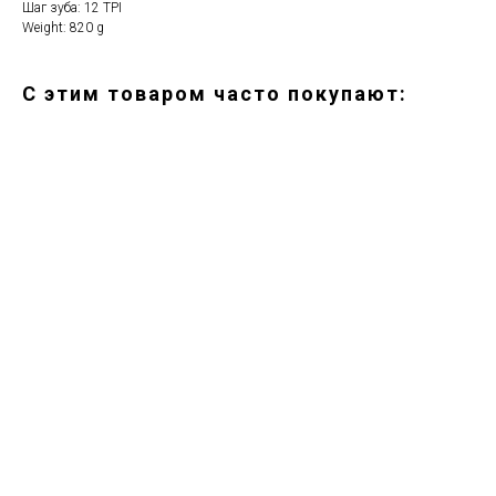
Шаг зуба: 12 TPI
Weight: 820 g
С этим товаром часто покупают:
ERROR:Not found category