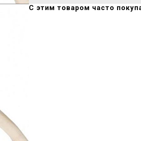
С этим товаром часто покуп
ERROR:Not found category