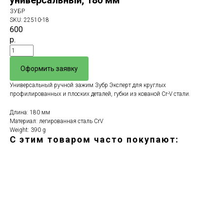
универсальный, 180 мм
ЗУБР
SKU:
22510-18
600
р.
Оформить заявку
Универсальный ручной зажим Зубр Эксперт для круглых
профилированных и плоских деталей, губки из кованой Cr-V стали.
Длина: 180 мм
Материал: легированная сталь CrV
Weight: 390 g
С этим товаром часто покупают:
ERROR:Not found category