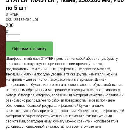
STAYER "MASTER", ткань, 230х280 мм, Р80
по 5 шт
STAYER
SKU:
35435-080_z01
200
р.
Оформить заявку
Шлифовальный лист STAYER представляет собой абразивную бумагу,
широко использующуюся при выполнении промежуточных,
предварительных и финишных шлифовальных работ по металлу,
твердым и мягким породам дерева, а также другим неметаллическим
материалам для зачистки лакокрасочных материалов. Данная
шлифовальная бумага изготовлена на основе хлопчатобумажной ткани с
нанесенным абразивным материалом с помощью электростатического
метода, благодаря которому, абразивный материал качественно связан и
равномерно распределен по рабочей поверхности. Такое исполнение,
обеспечивает большой ресурс шлифовальной бумаги, а также
качественную работу при ее использовании. Кроме этого, шлифовальный
материал обладает водостойкостью и высокими антистатическими
свойствами, благодаря чему, бумагу можно хранить и использовать в
условиях с повышенной влажности, при всем этом степень