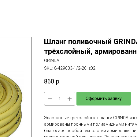
Шланг поливочный GRINDA
трёхслойный, армирован
GRINDA
SKU:
8-429003-1/2-20_z02
860
р.
Оформить заявку
Эластичные трехслойные шланги GRINDA изг
армированы прочными полиамидными нитями
благодаря особой технологии армировки: н