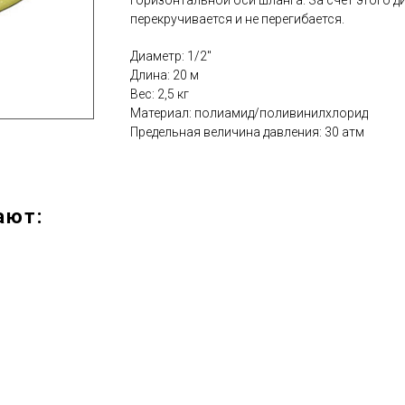
горизонтальной оси шланга. За счет этого д
перекручивается и не перегибается.
Диаметр: 1/2"
Длина: 20 м
Вес: 2,5 кг
Материал: полиамид/поливинилхлорид
Предельная величина давления: 30 атм
ают: