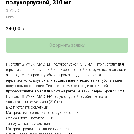
полукорпусной, 310 мл
STAYER
0669
240,00
р.
Оформить заявку
Пистолет STAYER "МАСТЕР" полукорпусной, 310 мл – это пистолет для
герметиков, произведенный из высокопрочной инструментальной стали,
что продлевает срок службы инструмента. Данный пистолет для
герметика используется для выдавливания вещества из тубы, и имеет
полуоткрытое строение. Пистолет популярен среди строителей
профессионалов во время монтажа раковин, ванн, дверей, кровли и т.д.
Пистолет STAYER "МАСТЕР" полукорпусной подойдет ко всем
стандартным герметикам (310 гр).
Вид пистолета: скелетный
Материал изготовления конструкции: сталь
Форма штока: шестигранный
Тип рукоятки: пистолетная
Материал ручки: алюминиевый сплав