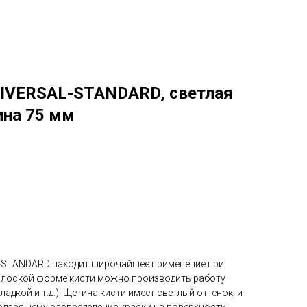
NIVERSAL-STANDARD, светлая
ина 75 мм
L-STANDARD находит широчайшее применение при
плоской форме кисти можно производить работу
дкой и т.д.). Щетина кисти имеет светлый оттенок, и