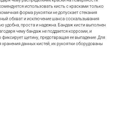
одаря чему распределение краски на поверхности
комендуется использовать кисть с красками только
номичная форма рукоятки не допускает стекания
ортный обхват и исключение шанса соскальзывания
ью удобна, проста и надежна. Бандаж кисти выполнен
годаря чему бандаж не поддается коррозии, и
о фиксирует щетину, предотвращая ее выпадение. Для
хранения данных кистей, их рукоятки оборудованы