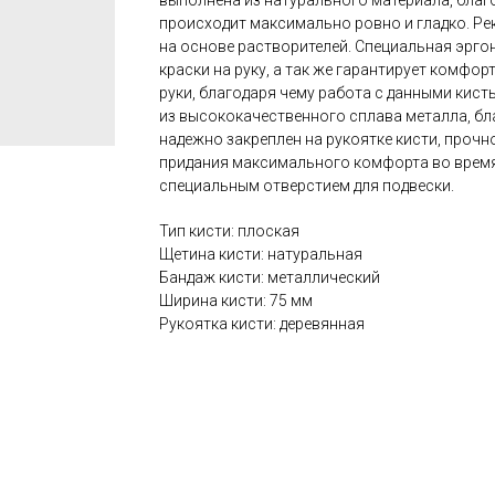
выполнена из натурального материала, благ
происходит максимально ровно и гладко. Ре
на основе растворителей. Специальная эрго
краски на руку, а так же гарантирует комф
руки, благодаря чему работа с данными кист
из высококачественного сплава металла, бла
надежно закреплен на рукоятке кисти, прочн
придания максимального комфорта во время 
специальным отверстием для подвески.
Тип кисти: плоская
Щетина кисти: натуральная
Бандаж кисти: металлический
Ширина кисти: 75 мм
Рукоятка кисти: деревянная