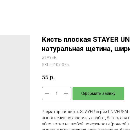
Кисть плоская STAYER U
натуральная щетина, шир
STAYER
SKU:
0107-075
55
р.
Оформить заявку
Радиаторная кисть STAYER серии UNIVERSA
выполнении покрасочных работ, благодаря 
абсолютно на любой поверхности (ровной, гла