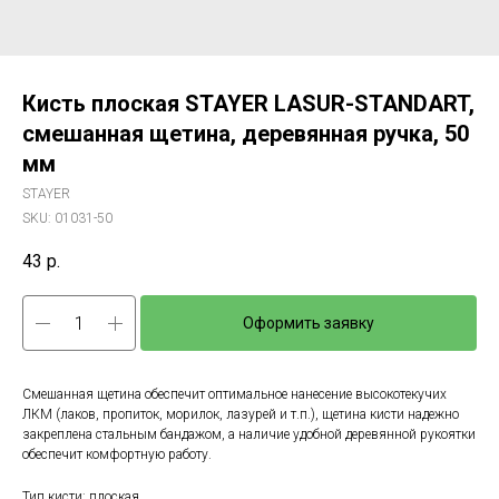
Кисть плоская STAYER LASUR-STANDART,
смешанная щетина, деревянная ручка, 50
мм
STAYER
SKU:
01031-50
43
р.
Оформить заявку
Смешанная щетина обеспечит оптимальное нанесение высокотекучих
ЛКМ (лаков, пропиток, морилок, лазурей и т.п.), щетина кисти надежно
закреплена стальным бандажом, а наличие удобной деревянной рукоятки
обеспечит комфортную работу.
Тип кисти: плоская