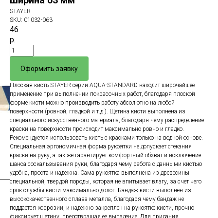
ширина 63 мм
STAYER
SKU:
01032-063
46
р.
Оформить заявку
Плоская кисть STAYER серии AQUA-STANDARD находит широчайшее
применение при выполнении покрасочных работ, благодаря плоской
форме кисти можно производить работу абсолютно на любой
поверхности (ровной, гладкой и т.д.). Щетина кисти выполнена из
специального искусственного материала, благодаря чему распределение
краски на поверхности происходит максимально ровно и гладко.
Рекомендуется использовать кисть с красками только на водной основе.
Специальная эргономичная форма рукоятки не допускает стекания
краски на руку, а так же гарантирует комфортный обхват и исключение
шанса соскальзывания руки, благодаря чему работа с данными кистью
удобна, проста и надежна. Сама рукоятка выполнена из древесины
специальной, твердой породы, которая не впитывает влагу, за счет чего
срок службы кисти максимально долог. Бандаж кисти выполнен из
высококачественного сплава металла, благодаря чему бандаж не
поддается коррозии, и надежно закреплен на рукоятке кисти, прочно
фиксирует щетину, предотвращая ее выпадение. Для придания