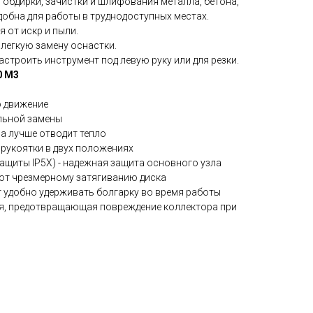
обдирки, зачистки и шлифования металла, бетона,
добна для работы в труднодоступных местах.
 от искр и пыли.
легкую замену оснастки.
строить инструмент под левую руку или для резки.
0 М3
о движение
льной замены
а лучше отводит тепло
рукоятки в двух положениях
щиты IP5X) - надежная защита основного узла
ют чрезмерному затягиванию диска
 удобно удерживать болгарку во время работы
я, предотвращающая повреждение коллектора при