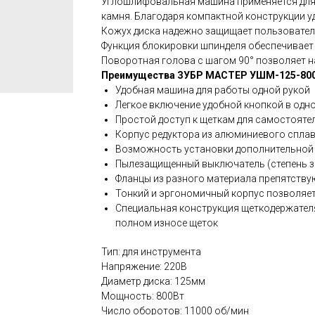
Углошлифовальная машина применяется для 
камня. Благодаря компактной конструкции у
Кожух диска надежно защищает пользователя
Функция блокировки шпинделя обеспечивает 
Поворотная голова с шагом 90° позволяет на
Преимущества ЗУБР МАСТЕР УШМ-125-80
Удобная машина для работы одной рукой
Легкое включение удобной кнопкой в одн
Простой доступ к щеткам для самостояте
Корпус редуктора из алюминиевого сплав
Возможность установки дополнительной 
Пылезащищенный выключатель (степень за
Фланцы из разного материала препятству
Тонкий и эргономичный корпус позволяет
Специальная конструкция щеткодержател
полном износе щеток
Тип: для инструмента
Напряжение: 220В
Диаметр диска: 125мм
Мощность: 800Вт
Число оборотов: 11000 об/мин