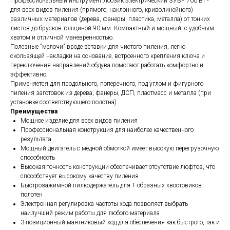
Профессиональный инструмент Лобзик электрический ЗУБР 700 Вт -
для всех видов пиления (прямого, наклонного, криволинейного)
различных материалов (дерева, фанеры, пластика, металла) от тонких
листов до брусков толщиной 90 мм. Компактный и мощный, с удобным
хватом и отличной маневренностью.
Полезные ″мелочи″ вроде вставки для чистого пиления, легко
скользящей накладки на основание, встроенного крепления ключа и
переключения направлений обдува помогают работать комфортно и
эффективно.
Применяется для продольного, поперечного, под углом и фигурного
пиления заготовок из дерева, фанеры, ДСП, пластмасс и металла (при
установке соответствующего полотна).
Преимущества
Мощное изделие для всех видов пиления
Профессиональная конструкция для наиболее качественного
результата
Мощный двигатель с медной обмоткой имеет высокую перегрузочную
способность
Высокая точность конструкции обеспечивает отсутствие люфтов, что
способствует высокому качеству пиления
Быстрозажимной пилкодержатель для Т-образных хвостовиков
полотен
Электронная регулировка частоты хода позволяет выбрать
наилучший режим работы для любого материала
3-позиционный маятниковый ход для обеспечения как быстрого, так и