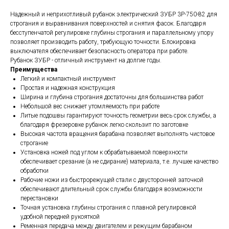
Надежный и неприхотливый рубанок электрический ЗУБР 3Р-750-82 для
строгания и выравнивания поверхностей и снятия фасок. Благодаря
бесступенчатой регулировке глубины строгания и параллельному упору
позволяет производить работу, требующую точности. Блокировка
выключателя обеспечивает безопасность оператора при работе.
Рубанок ЗУБР - отличный инструмент на долгие годы.
Преимущества
Легкий и компактный инструмент
Простая и надежная конструкция
Ширина и глубина строгания достаточны для большинства работ
Небольшой вес снижает утомляемость при работе
Литые подошвы гарантируют точность геометрии весь срок службы, а
благодаря фрезеровке рубанок легко скользит по заготовке
Высокая частота вращения барабана позволяет выполнять чистовое
строгание
Установка ножей под углом к обрабатываемой поверхности
обеспечивает срезание (а не сдирание) материала, т.е. лучшее качество
обработки
Рабочие ножи из быстрорежущей стали с двусторонней заточкой
обеспечивают длительный срок службы благодаря возможности
перестановки
Точная установка глубины строгания с плавной регулировкой
удобной передней рукояткой
Ременная передача между двигателем и режущим барабаном