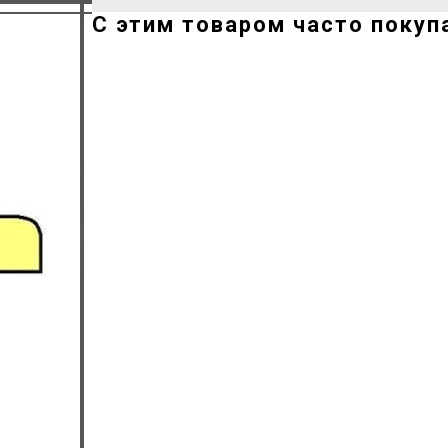
С этим товаром часто покуп
ERROR:Not found category