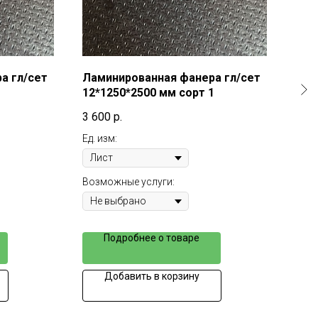
а гл/сет
Ламинированная фанера гл/сет
Лам
1
12*1250*2500 мм сорт 1
9*1
3 600
р.
5 30
Ед. изм:
Ед. и
Возможные услуги:
Возм
Подробнее о товаре
Добавить в корзину