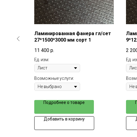
а гл/сет
Ламинированная фанера гл/сет
Лами
27*1500*3000 мм сорт 1
9*12
11 400
р.
2 20
Ед. изм:
Ед. и
Возможные услуги:
Возм
Подробнее о товаре
Добавить в корзину