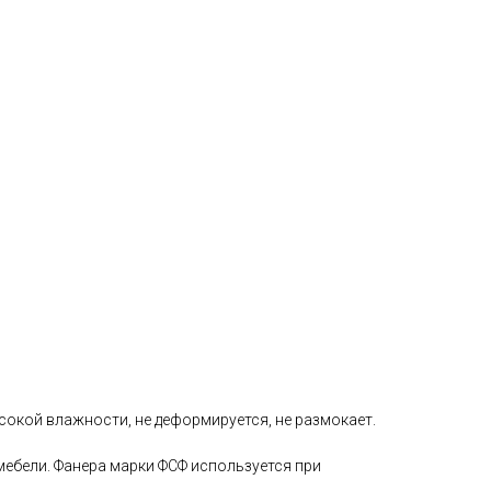
окой влажности, не деформируется, не размокает.
ебели. Фанера марки ФСФ используется при