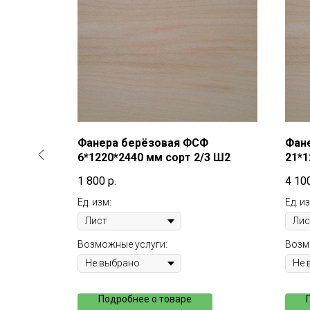
Ф
Фанера берёзовая ФСФ
Фан
440 мм
6*1220*2440 мм сорт 2/3 Ш2
21*1
1 800
р.
4 10
Ед. изм:
Ед. и
Возможные услуги:
Возм
Подробнее о товаре