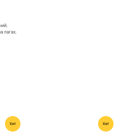
ний;
а лагах;
Хит
Хит