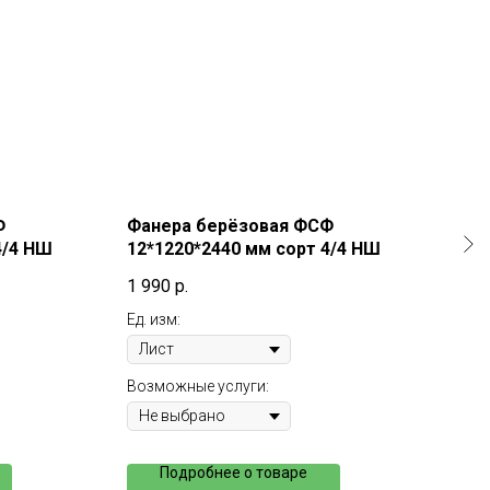
Ф
Фанера берёзовая ФСФ
Фан
4/4 НШ
12*1220*2440 мм сорт 4/4 НШ
18*
1 990
р.
3 70
Ед. изм:
Ед. и
Возможные услуги:
Возм
Подробнее о товаре