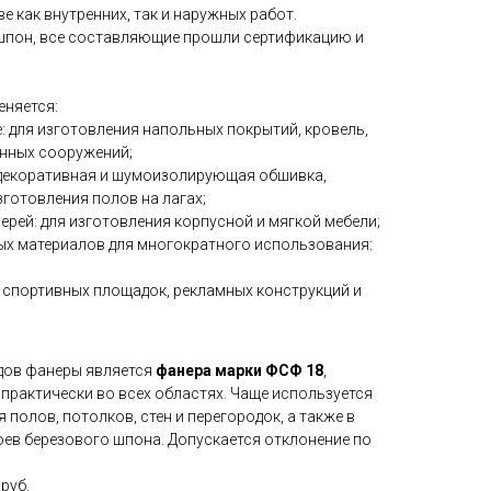
е как внутренних, так и наружных работ.
шпон, все составляющие прошли сертификацию и
няется:
: для изготовления напольных покрытий, кровель,
енных сооружений;
к декоративная и шумоизолирующая обшивка,
зготовления полов на лагах;
верей: для изготовления корпусной и мягкой мебели;
ых материалов для многократного использования:
и спортивных площадок, рекламных конструкций и
дов фанеры является
фанера марки ФСФ 18
,
практически во всех областях. Чаще используется
 полов, потолков, стен и перегородок, а также в
лоев березового шпона. Допускается отклонение по
.
 руб.