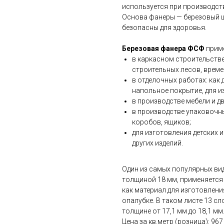
используется при производств
Основа фанеры — березовый 
безопасны для здоровья.
Березовая фанера ФСФ
приме
в каркасном строительстве
строительных лесов, врем
в отделочных работах: ка
напольное покрытие, для и
в производстве мебели и д
в производстве упаковочн
коробов, ящиков;
для изготовления детских 
других изделий.
Один из самых популярных ви
толщиной 18 мм, применяется 
как материал для изготовления
опалубке. В таком листе 13 с
толщине от 17,1 мм до 18,1 мм
Цена за кв.метр (розница): 967