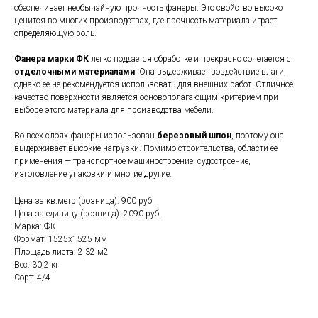
обеспечивает необычайную прочность фанеры. Это свойство высоко
ценится во многих производствах, где прочность материала играет
определяющую роль.
Фанера марки ФК
легко поддается обработке и прекрасно сочетается с
отделочными материалами
. Она выдерживает воздействие влаги,
однако ее не рекомендуется использовать для внешних работ. Отличное
качество поверхности является основополагающим критерием при
выборе этого материала для производства мебели.
Во всех слоях фанеры использован
березовый шпон
, поэтому она
выдерживает высокие нагрузки. Помимо строительства, области ее
применения — транспортное машиностроение, судостроение,
изготовление упаковки и многие другие.
Цена за кв.метр (розница): 900 руб.
Цена за единицу (розница): 2090 руб.
Марка: ФК
Формат: 1525x1525 мм
Площадь листа: 2,32 м2
Вес: 30,2 кг
Сорт: 4/4