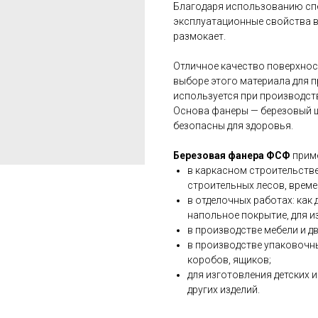
Благодаря использованию сп
эксплуатационные свойства в
размокает.
Отличное качество поверхно
выборе этого материала для 
используется при производств
Основа фанеры — березовый 
безопасны для здоровья.
Березовая фанера ФСФ
приме
в каркасном строительстве
строительных лесов, врем
в отделочных работах: ка
напольное покрытие, для и
в производстве мебели и д
в производстве упаковочн
коробов, ящиков;
для изготовления детских 
других изделий.