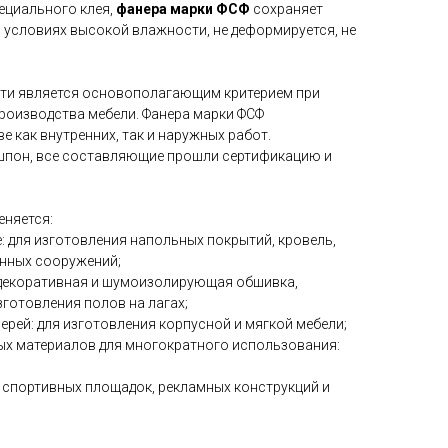
ециального клея,
фанера марки ФСФ
сохраняет
 условиях высокой влажности, не деформируется, не
сти является основополагающим критерием при
производства мебели. Фанера марки ФСФ
е как внутренних, так и наружных работ.
шпон, все составляющие прошли сертификацию и
няется:
: для изготовления напольных покрытий, кровель,
енных сооружений;
к декоративная и шумоизолирующая обшивка,
зготовления полов на лагах;
верей: для изготовления корпусной и мягкой мебели;
ых материалов для многократного использования:
и спортивных площадок, рекламных конструкций и