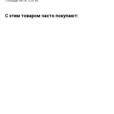
Площадь листа: 3,35 м2
С этим товаром часто покупают:
ERROR:Not found category